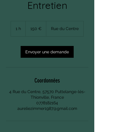
Entretien
150
euros
1 h
1
150 €
Rue du Centre
Envoyer une demande
Coordonnées
4 Rue du Centre, 57570 Puttelange-lès-
Thionville, France
0778182164
aureliezimmer1987@gmail.com