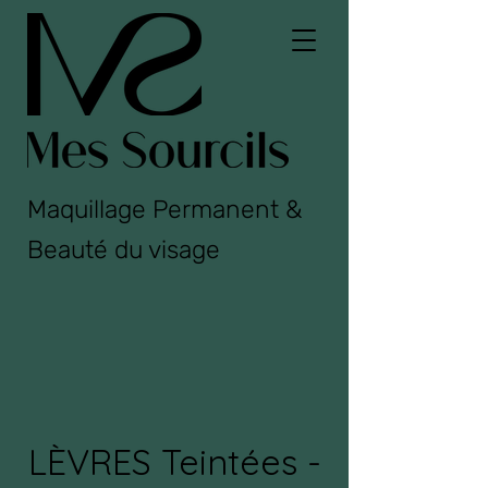
Maquillage Permanent &
Beauté du visage
LÈVRES Teintées -