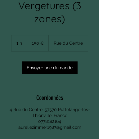
Vergetures (3
zones)
150
euros
1 h
1
150 €
Rue du Centre
Envoyer une demande
Coordonnées
4 Rue du Centre, 57570 Puttelange-lès-
Thionville, France
0778182164
aureliezimmer1987@gmail.com