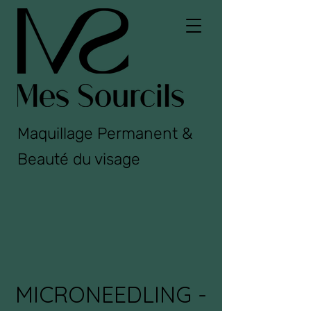
Maquillage Permanent &
Beauté du visage
MICRONEEDLING -