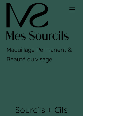
Maquillage Permanent &
Beauté du visage
Sourcils + Cils